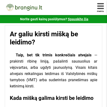
pradėkite gauti pasiūlymus!
panašus į šį -
234/0001:0001
. Jei savo numerio
nežinote - jį galite sužinote susisiekę
registrucentras.lt
meniu
Jūsų el. paštas
Šiuo klausimu taip pat galite susisiekti su mumis!
Norite gauti kainų pasiūlymus?
Spauskite čia
Skambinkite telefonu
+370 6 333 1515
.
Ar galiu kirsti mišką be
+ pridėti daugiau kadastrinių
Atsakykite, kiek yra 5 + 2?
leidimo?
Taip, bet tik trimis konkrečiais atvejais
—
Visi atsiliepimai yra tikri ir patikrinti Valstybinės
Susipažinau ir sutinku su
branginu.lt
prakirsti ribinę liniją, pašalinti sausuolius ar
vartotojų teisių apsaugos tarnybos.
taisyklėmis
,
privatumo politika
ir jų laikysiuos.
vėjovartas, arba ugdyti jaunuolyną. Visais kitais
atvejais reikalingas leidimas iš Valstybinės miškų
Siųsti užklausą
tarnybos (VMT) arba suderintas pranešimas apie
ketinimą kirsti.
Susipažinau ir sutinku su
Branginu.lt
×
taisyklėmis
,
privatumo politika
ir jų laikysiuos.
Kada mišką galima kirsti be leidimo