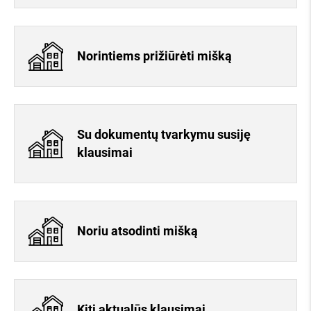
Norintiems prižiūrėti mišką
Su dokumentų tvarkymu susiję
klausimai
Noriu atsodinti mišką
Kiti aktualūs klausimai