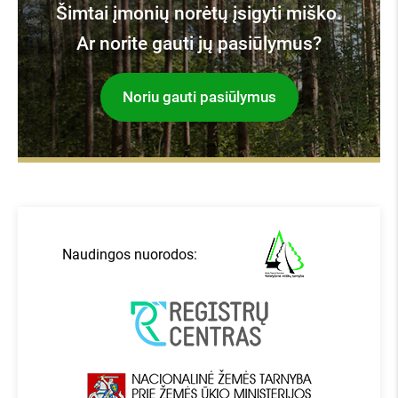
Šimtai įmonių norėtų įsigyti miško.
Ar norite gauti jų pasiūlymus?
Noriu gauti pasiūlymus
Naudingos nuorodos: