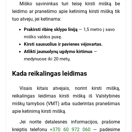
GAUTI KAINŲ PASIŪLYMUS
Klausiate, kaip tai veikia?
Miško savininkas turi teisę kirsti mišką be
leidimo ar pranešimo apie ketinimą kirsti mišką tik
tuo atveju, jei ketinama:
Užpildykite kairėje pusėje esančią
užklausą, įvesdami savo miško
Prakirsti ribinę sklypo liniją
— 1,5 metro į savo
sklypo kadastrinį numerį bei savo
miško valdos pusę.
kontaktus.
Kirsti sausuolius ir pavienes vėjovartas.
Atlikti jaunuolynų ugdymo kirtimus
—
medynuose iki 20 metų.
Pateiksime ir išsiųsime Jūsų
miško pasiūlymą daugiau nei 400
Kada reikalingas leidimas
įmonių visoje Lietuvoje.
Visais kitais atvejais, norint kirsti mišką,
Įmonės, kurioms Jūsų miškas
reikalingas leidimas kirsti mišką iš Valstybinės
aktualus, sistemoje pateiks savo
miškų tarnybos (VMT) arba suderintas pranešimas
Miško savininkams - nemokamai!
kainas, o visą informaciją apie jų
apie ketinimą kirsti mišką.
7 dienas įmonės varžysis dėl Jūsų miško
kainų pasiūlymus iškart gausite
Kainų pasiūlymus gausite SMS žinute
Jei norite detalesnės informacijos, prašome
el. paštu, bei SMS žinutėmis!
Jokių įsipareigojimų parduoti
kreiptis telefonu
+370 60 972 060
— padėsime
Daugiau nei 400 miškininkystės įmonių