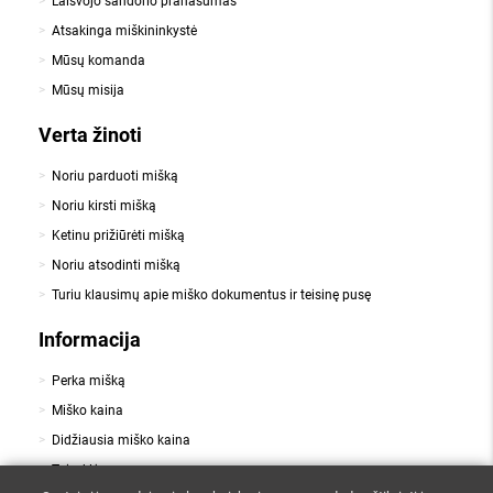
Laisvojo sandorio pranašumas
Atsakinga miškininkystė
Mūsų komanda
Mūsų misija
Verta žinoti
Noriu parduoti mišką
Noriu kirsti mišką
Ketinu prižiūrėti mišką
Noriu atsodinti mišką
Turiu klausimų apie miško dokumentus ir teisinę pusę
Informacija
Perka mišką
Miško kaina
Didžiausia miško kaina
Taisyklės