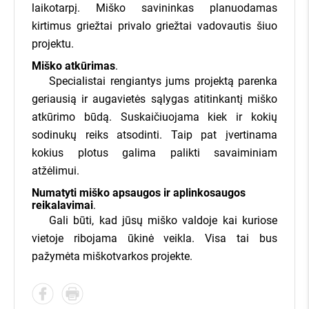
laikotarpį. Miško savininkas planuodamas
kirtimus griežtai privalo griežtai vadovautis šiuo
projektu.
Miško atkūrimas
.
Specialistai rengiantys jums projektą parenka
geriausią ir augavietės sąlygas atitinkantį miško
atkūrimo būdą. Suskaičiuojama kiek ir kokių
sodinukų reiks atsodinti. Taip pat įvertinama
kokius plotus galima palikti savaiminiam
atžėlimui.
Numatyti miško apsaugos ir aplinkosaugos
reikalavimai
.
Gali būti, kad jūsų miško valdoje kai kuriose
vietoje ribojama ūkinė veikla. Visa tai bus
pažymėta miškotvarkos projekte.