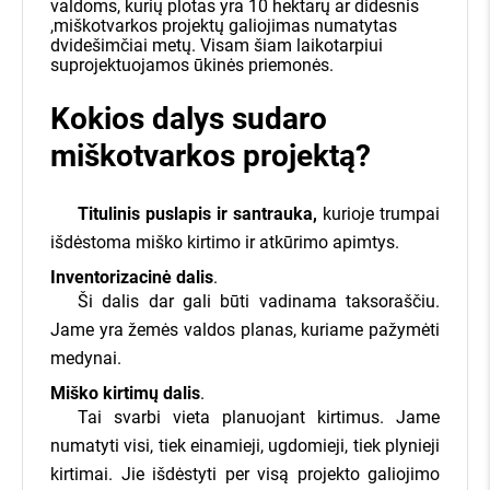
valdoms, kurių plotas yra 10 hektarų ar didesnis
,miškotvarkos projektų galiojimas numatytas
dvidešimčiai metų. Visam šiam laikotarpiui
suprojektuojamos ūkinės priemonės.
Kokios dalys sudaro
miškotvarkos projektą?
Titulinis puslapis ir santrauka,
kurioje trumpai
išdėstoma miško kirtimo ir atkūrimo apimtys.
Inventorizacinė dalis
.
Ši dalis dar gali būti vadinama taksoraščiu.
Jame yra žemės valdos planas, kuriame pažymėti
medynai.
Miško kirtimų dalis
.
Tai svarbi vieta planuojant kirtimus. Jame
numatyti visi, tiek einamieji, ugdomieji, tiek plynieji
kirtimai. Jie išdėstyti per visą projekto galiojimo