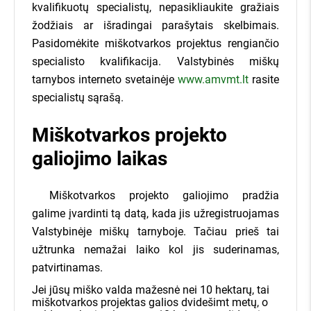
kvalifikuotų specialistų, nepasikliaukite gražiais
žodžiais ar išradingai parašytais skelbimais.
Pasidomėkite miškotvarkos projektus rengiančio
specialisto kvalifikacija. Valstybinės miškų
tarnybos interneto svetainėje
www.amvmt.lt
rasite
specialistų sąrašą.
Miškotvarkos projekto
galiojimo laikas
Miškotvarkos projekto galiojimo pradžia
galime įvardinti tą datą, kada jis užregistruojamas
Valstybinėje miškų tarnyboje. Tačiau prieš tai
užtrunka nemažai laiko kol jis suderinamas,
patvirtinamas.
Jei jūsų miško valda mažesnė nei 10 hektarų, tai
miškotvarkos projektas galios dvidešimt metų, o