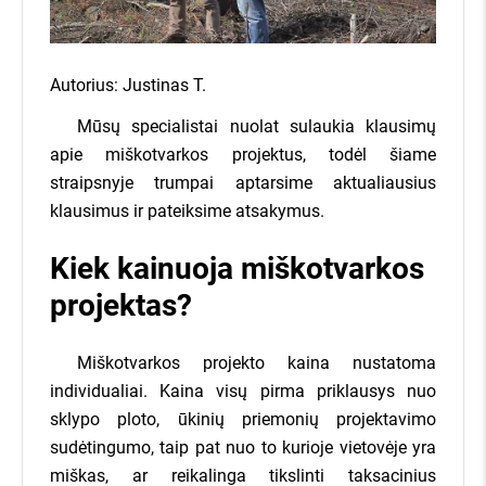
užklausą, įvesdami savo miško
sklypo kadastrinį numerį bei savo
kontaktus.
Autorius:
Justinas T.
Mūsų specialistai nuolat sulaukia klausimų
Pateiksime ir išsiųsime Jūsų
apie miškotvarkos projektus, todėl šiame
miško pasiūlymą daugiau nei 400
straipsnyje trumpai aptarsime aktualiausius
įmonių visoje Lietuvoje.
klausimus ir pateiksime atsakymus.
Kiek kainuoja miškotvarkos
Įmonės, kurioms Jūsų miškas
projektas?
aktualus, sistemoje pateiks savo
kainas, o visą informaciją apie jų
Miško savininkams - nemokamai!
kainų pasiūlymus iškart gausite
Miškotvarkos projekto kaina nustatoma
7 dienas įmonės varžysis dėl Jūsų miško
el. paštu, bei SMS žinutėmis!
individualiai. Kaina visų pirma priklausys nuo
Kainų pasiūlymus gausite SMS žinute
Jokių įsipareigojimų parduoti
sklypo ploto, ūkinių priemonių projektavimo
Daugiau nei 400 miškininkystės įmonių
sudėtingumo, taip pat nuo to kurioje vietovėje yra
miškas, ar reikalinga tikslinti taksacinius