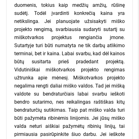
apie mus kalba:
duomenis, tokius kaip medžių amžių, rūšinę
sudėtį. Todėl įvardinti konkrečią kaina yra
netikslinga. Jei planuojate užsisakyti miško
projekto rengimą, svarbiausia sudaryti sutartį su
miškotvarkos projektus rengiančia įmone.
Sutartyje turi būti numatyta ne tik darbų atlikimo
terminai, bet ir kaina. Labai svarbu, kad dėl kainos
būtų susitarta prieš pradedant projektą.
Vidutiniškai miškotvarkos projekto rengimas
užtrunka apie mėnesį. Miškotvarkos projekto
negalima rengti daliai miško valdos. Tad jei mišką
valdote su bendraturčiais labai svarbu ieškoti
bendro sutarimo, nes reikalingas raštiškas kitų
bendraturčių sutikimas. Taip pat miško valda turi
būti pažymėta ribinėmis linijomis. Jei jūsų miško
valda neturi aiškiai pažymėtų ribinių linijų, tai
pirmiausia pasirūpinkite šiuo darbu. Jei ieškote