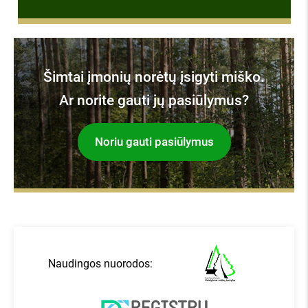
Šimtai įmonių norėtų įsigyti miško.
Ar norite gauti jų pasiūlymus?
Noriu gauti pasiūlymus
Naudingos nuorodos: