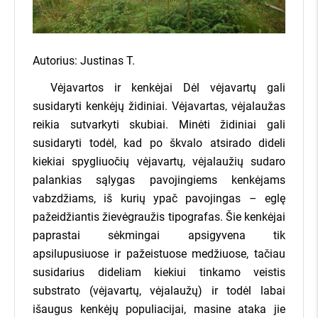
GAUTI KAINŲ PASIŪLYMUS
Klausiate, kaip tai veikia?
Užpildykite kairėje pusėje esančią
Autorius:
Justinas T.
užklausą, įvesdami savo miško
sklypo kadastrinį numerį bei savo
Vėjavartos ir kenkėjai Dėl vėjavartų gali
kontaktus.
susidaryti kenkėjų židiniai. Vėjavartas, vėjalaužas
reikia sutvarkyti skubiai. Minėti židiniai gali
susidaryti todėl, kad po škvalo atsirado dideli
Pateiksime ir išsiųsime Jūsų
kiekiai spygliuočių vėjavartų, vėjalaužių sudaro
miško pasiūlymą daugiau nei 400
palankias sąlygas pavojingiems kenkėjams
įmonių visoje Lietuvoje.
vabzdžiams, iš kurių ypač pavojingas – eglę
pažeidžiantis žievėgraužis tipografas. Šie kenkėjai
Įmonės, kurioms Jūsų miškas
paprastai sėkmingai apsigyvena tik
aktualus, sistemoje pateiks savo
apsilupusiuose ir pažeistuose medžiuose, tačiau
Miško savininkams - nemokamai!
kainas, o visą informaciją apie jų
susidarius dideliam kiekiui tinkamo veistis
7 dienas įmonės varžysis dėl Jūsų miško
kainų pasiūlymus iškart gausite
Kainų pasiūlymus gausite SMS žinute
substrato (vėjavartų, vėjalaužų) ir todėl labai
el. paštu, bei SMS žinutėmis!
Jokių įsipareigojimų parduoti
išaugus kenkėjų populiacijai, masine ataka jie
Daugiau nei 400 miškininkystės įmonių