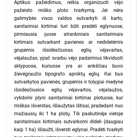
Aptikus pažeidimus, reikia organizuoti vėjo
pažeisto miško ploto tvarkymą. Jei nėra
galimybės visos valdos sutvarkyti iš karto,
sanitariniai kirtimai turi būti pradėti eglynuose,
pirmiausia juose atrankiniais sanitariniais
kirtimais sutvarkant pavienes ar nedidelėmis
grupėmis išsidėsčiusias eglių vėjavartas,
vėjalaužas, ypač svarbu vėjo padarinius likviduoti
sklypuose, kuriuose yra ar ankščiau buvo
žievėgraužio tipografo apniktų eglių. Kai bus
sutvarkytos pavienės, grupėmis ir tolygiai medyne
išsidėsčiusios eglių vėjavartos, vėjalaužos,
vykdomi plyni sanitariniai kirtimai plotuose, kur
miškas išverstas, išlaužytas ištisai, pradedant nuo
mažiausių iki 1 ha plotų. Tik paskutinėje vietoje
sanitariniais kirtimais sutvarkomi dideli (daugiau
kaip 1 ha) išlaužti, išversti eglynai. Pradėti tvarkyti