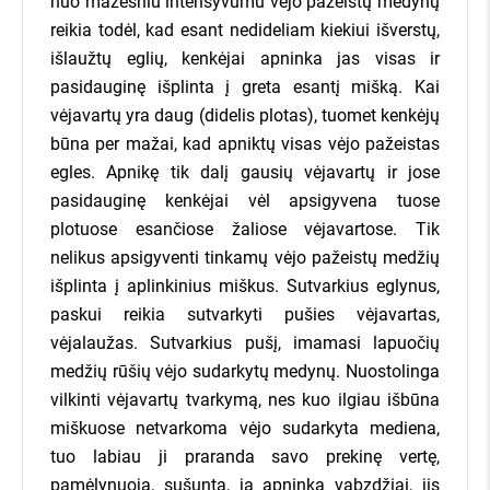
nuo mažesniu intensyvumu vėjo pažeistų medynų
reikia todėl, kad esant nedideliam kiekiui išverstų,
išlaužtų eglių, kenkėjai apninka jas visas ir
pasidauginę išplinta į greta esantį mišką. Kai
vėjavartų yra daug (didelis plotas), tuomet kenkėjų
būna per mažai, kad apniktų visas vėjo pažeistas
egles. Apnikę tik dalį gausių vėjavartų ir jose
pasidauginę kenkėjai vėl apsigyvena tuose
plotuose esančiose žaliose vėjavartose. Tik
nelikus apsigyventi tinkamų vėjo pažeistų medžių
išplinta į aplinkinius miškus. Sutvarkius eglynus,
paskui reikia sutvarkyti pušies vėjavartas,
vėjalaužas. Sutvarkius pušį, imamasi lapuočių
medžių rūšių vėjo sudarkytų medynų. Nuostolinga
vilkinti vėjavartų tvarkymą, nes kuo ilgiau išbūna
miškuose netvarkoma vėjo sudarkyta mediena,
tuo labiau ji praranda savo prekinę vertę,
pamėlynuoja, sušunta, ją apninka vabzdžiai, jis