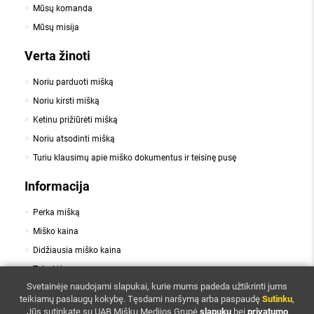
Mūsų komanda
Mūsų misija
Verta žinoti
Noriu parduoti mišką
Noriu kirsti mišką
Ketinu prižiūrėti mišką
Noriu atsodinti mišką
Turiu klausimų apie miško dokumentus ir teisinę pusę
Informacija
Perka mišką
Miško kaina
Didžiausia miško kaina
Taisyklės
,
Svetainėje naudojami slapukai, kurie mums padeda užtikrinti jums
Slapukai
Privatumo politika
teikiamų paslaugų kokybę.
Tęsdami naršymą arba paspaudę
Sutinku
,
Kontaktai
Jūs sutinkate su UAB Miškų Medijos Grupė
slapukų
bei
privatumo