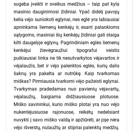
sugeba įveikti ir sveikus medžius – taip pat kyla
masinio dauginimosi židiniai. Ypač didelį pavojų
apie mus kalba:
kelia vėjo suniokoti eglynai, nes eglė yra labiausiai
apninkama liemenų kenkėjų ir, esant palankioms
sąlygoms, masiniai šių kenkėjų židiniai gali staiga
kilti daugelyje eglynų. Pagrindiniam eglės liemenų
kenkėjui žievėgraužiui tipografui veistis
puikiausiai tinka ne tik nesutvarkytos vėjavartos ir
vėjalaužis, bet ir vėjo palenktos eglės, kurių dalis
šaknų yra pakelta ar nutrūkę. Kaip tvarkomas
miškas? Pirmiausia tvarkomi vėjo pažeisti eglynai.
Tvarkymas pradedamas nuo pavienių vėjavartų,
vėjalaužių, baigiama didžiausiuose plotuose.
Miško savininkui, kurio miško plotai yra nuo vėjo
nukentėjusiuose rajonuose, reikėtų nedelsiant
nuvykti į savo miško valdą ir apžiūrėti, ar joje nėra
vėjo išverstų, nulaužtų ar stipriai palenktų medžių.