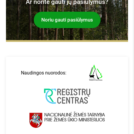
Ar norite gauti jų pasiūlymus?
Noriu gauti pasiūlymus
Naudingos nuorodos: