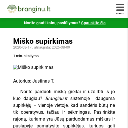
Užpildykite šią užklausą ir
Nekilnojamojo turto išraše. Numeris turėtų atrodyti
pradėkite gauti pasiūlymus!
panašus į šį -
234/0001:0001
. Jei savo numerio
meniu
nežinote - jį galite sužinote susisiekę
registrucentras.lt
Norite gauti kainų pasiūlymus?
Spauskite čia
Jūsų el. paštas
Šiuo klausimu taip pat galite susisiekti su mumis!
Skambinkite telefonu
+370 6 333 1515
.
Miško supirkimas
+ pridėti daugiau kadastrinių
2020-08-17
, atnaujinta: 2026-08-09
Susipažinau ir sutinku su
branginu.lt
1 min. skaitymo
taisyklėmis
,
privatumo politika
ir jų laikysiuos.
Visi atsiliepimai yra tikri ir patikrinti Valstybinės
Siųsti užklausą
vartotojų teisių apsaugos tarnybos.
Autorius:
Justinas T.
Susipažinau ir sutinku su
Branginu.lt
Norite parduoti mišką greitai ir uždirbti iš jo
taisyklėmis
,
privatumo politika
ir jų laikysiuos.
kuo daugiau?
Branginu.lt
sistemoje dauguma
×
supirkėjų – vienoje vietoje, kad sandėris būtų ne
Klausiate, kaip tai veikia?
tik operatyvus, tačiau ir sėkmingas. Pasirinkite
GAUTI KAINŲ PASIŪLYMUS
rajoną, kuriame yra Jūsų parduodamas miškas ir
puslapyje pamatysite supirkėjus, kuriuos gali
Užpildykite kairėje pusėje esančią