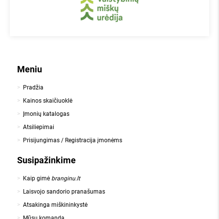
Meniu
Pradžia
Kainos skaičiuoklė
Įmonių katalogas
Atsiliepimai
Prisijungimas / Registracija įmonėms
Susipažinkime
Kaip gimė
branginu.lt
Laisvojo sandorio pranašumas
Atsakinga miškininkystė
Mūsų komanda