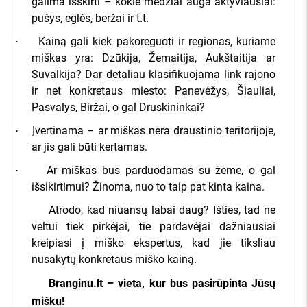
galima išskirti – kokie medžiai auga aktyviausiai:
pušys, eglės, beržai ir t.t.
Kainą gali kiek pakoreguoti ir regionas, kuriame
·
miškas yra: Dzūkija, Žemaitija, Aukštaitija ar
Suvalkija? Dar detaliau klasifikuojama link rajono
ir net konkretaus miesto: Panevėžys, Šiauliai,
Pasvalys, Biržai, o gal Druskininkai?
Įvertinama – ar miškas nėra draustinio teritorijoje,
·
ar jis gali būti kertamas.
Ar miškas bus parduodamas su žeme, o gal
·
išsikirtimui? Žinoma, nuo to taip pat kinta kaina.
Atrodo, kad niuansų labai daug? Išties, tad ne
veltui tiek pirkėjai, tie pardavėjai dažniausiai
kreipiasi į miško ekspertus, kad jie tiksliau
nusakytų konkretaus miško kainą.
Branginu.lt – vieta, kur bus pasirūpinta Jūsų
mišku!