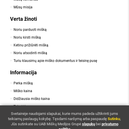
Mūsų misija
Verta žinoti
Noriu parduoti mišką
Noriu kirsti mišką
Ketinu prižiūrėti mišką
Noriu atsodinti mišką
Turiu klausimų apie miško dokumentus ir teisinę pusę
Informacija
Perka mišką
Miško kaina
Didžiausia miško kaina
Taisyklės
,
Svetainėje naudojami slapukai, kurie mums padeda užtikrinti jums
Slapukai
Privatumo politika
teikiamų paslaugų kokybę.
Tęsdami naršymą arba paspaudę
Sutinku
,
Kontaktai
Jūs sutinkate su UAB Miškų Medijos Grupė
slapukų
bei
privatumo