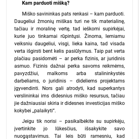
apie mus kalba:
Kam parduoti mišką?
Miško savininkas pats renkasi – kam parduoti.
Daugeliui žmonių miškas turi ne tik materialinę,
tačiau ir moralinę vertę, tad ieškomi supirkėjai,
kurie juo tinkamai rūpintųsi. Žinoma, lemiamu
veiksniu daugeliui, visgi, lieka kaina, tad visada
verta išgirsti bent kelis pasiūlymus. Taip pat verta
plačiau pasidomėti – ar perka fizinis, ar juridinis
asmuo. Fizinis dažnai perka savoms reikmėms,
pavyzdžiui, malkoms arba stalininkystės
darbeliams, o juridinis – dideliems projektams
įgyvendinti. Nors gali atrodyti, kad superkantys
verslininkai ims didesnius miško resursus, tačiau
jie dažniausiai skiria ir didesnes investicijas miško
kokybei „palaikyti“.
Jeigu tik norisi – pasikalbėkite su supirkėju,
įvertinkite jo lūkesčius, išsakykite savo
nuogąstavimus. Tai leis būti ramesniu, kad