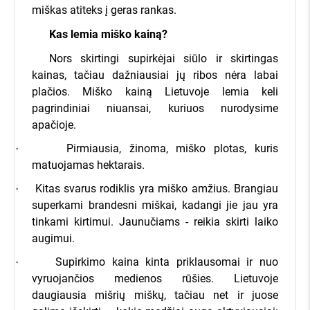
miškas atiteks į geras rankas.
Kas lemia miško kainą?
Nors skirtingi supirkėjai siūlo ir skirtingas
kainas, tačiau dažniausiai jų ribos nėra labai
plačios. Miško kainą Lietuvoje lemia keli
pagrindiniai niuansai, kuriuos nurodysime
apačioje.
Pirmiausia, žinoma, miško plotas, kuris
·
matuojamas hektarais.
Kitas svarus rodiklis yra miško amžius. Brangiau
·
superkami brandesni miškai, kadangi jie jau yra
tinkami kirtimui. Jaunučiams - reikia skirti laiko
augimui.
Supirkimo kaina kinta priklausomai ir nuo
·
vyruojančios medienos rūšies. Lietuvoje
daugiausia mišrių miškų, tačiau net ir juose