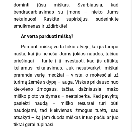
dominti jūsų miškas. Svarbiausia, kad
užklausą, įvesdami savo miško
bendradarbiavimas su įmone – nieko Jums
sklypo kadastrinį numerį bei savo
nekainuos
!
Raskite supirkėjus, suderinkite
kontaktus.
smulkmenas ir uždirbkite
!
Ar verta parduoti mišką?
Pateiksime ir išsiųsime Jūsų
Parduoti mišką verta tokiu atveju, kai jis tampa
miško pasiūlymą daugiau nei 400
našta, kai jis neneša Jums jokios naudos, tačiau
įmonių visoje Lietuvoje.
priešingai – turite į jį investuoti, kad jis atitiktų
keliamus reikalavimus. Juk nesutvarkyti miškai
Įmonės, kurioms Jūsų miškas
praranda vertę, medžiai – virsta, o mokesčiai už
aktualus, sistemoje pateiks savo
turimą žemės sklypą – auga. Viskas priklauso nuo
kiekvieno žmogaus, tačiau dažniausiai mažo
kainas, o visą informaciją apie jų
Miško savininkams - nemokamai!
miško ploto valdymas – neatsiperka. Kad pavyktų
kainų pasiūlymus iškart gausite
7 dienas įmonės varžysis dėl Jūsų miško
pasiekti naudą – miško resursai turi būti
el. paštu, bei SMS žinutėmis!
Kainų pasiūlymus gausite SMS žinute
naudojami, tad kiekvienas žmogus turėtų sau
Jokių įsipareigojimų parduoti
Daugiau nei 400 miškininkystės įmonių
atsakyti – ką jam duoda miškas ir tuo pačiu ar juo
tikrai gerai rūpinasi.