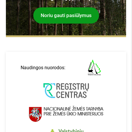
Noriu gauti pasiūlymus
Naudingos nuorodos: