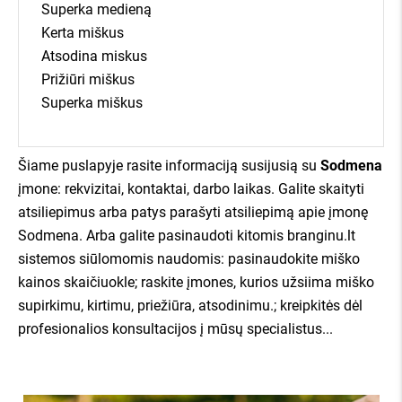
Superka medieną
Kerta miškus
apie mus kalba:
Atsodina miskus
Prižiūri miškus
Superka miškus
Šiame puslapyje rasite informaciją susijusią su
Sodmena
įmone: rekvizitai, kontaktai, darbo laikas. Galite skaityti
atsiliepimus arba patys parašyti atsiliepimą apie įmonę
Sodmena. Arba galite pasinaudoti kitomis branginu.lt
sistemos siūlomomis naudomis: pasinaudokite miško
kainos skaičiuokle; raskite įmones, kurios užsiima miško
supirkimu, kirtimu, priežiūra, atsodinimu.; kreipkitės dėl
profesionalios konsultacijos į mūsų specialistus...