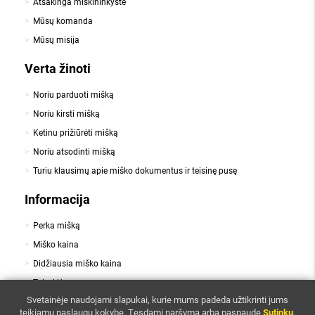
Atsakinga miškininkystė
Mūsų komanda
Mūsų misija
Verta žinoti
Noriu parduoti mišką
Noriu kirsti mišką
Ketinu prižiūrėti mišką
Noriu atsodinti mišką
Turiu klausimų apie miško dokumentus ir teisinę pusę
Informacija
Perka mišką
Miško kaina
Didžiausia miško kaina
Taisyklės
,
Svetainėje naudojami slapukai, kurie mums padeda užtikrinti jums
Slapukai
Privatumo politika
teikiamų paslaugų kokybę.
Tęsdami naršymą arba paspaudę
Sutinku
,