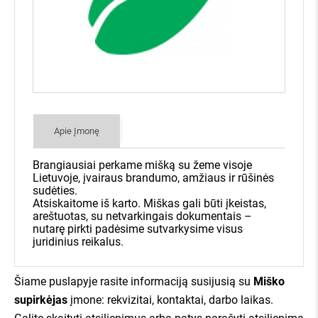
GAUTI KAINŲ PASIŪLYMUS
Klausiate, kaip tai veikia?
Užpildykite kairėje pusėje esančią
užklausą, įvesdami savo miško
sklypo kadastrinį numerį bei savo
kontaktus.
Apie Įmonę
Pateiksime ir išsiųsime Jūsų
Brangiausiai perkame mišką su žeme visoje
miško pasiūlymą daugiau nei 400
Lietuvoje, įvairaus brandumo, amžiaus ir rūšinės
įmonių visoje Lietuvoje.
sudėties.
Atsiskaitome iš karto. Miškas gali būti įkeistas,
areštuotas, su netvarkingais dokumentais –
nutarę pirkti padėsime sutvarkysime visus
Įmonės, kurioms Jūsų miškas
juridinius reikalus.
aktualus, sistemoje pateiks savo
Miško savininkams - nemokamai!
kainas, o visą informaciją apie jų
7 dienas įmonės varžysis dėl Jūsų miško
Šiame puslapyje rasite informaciją susijusią su
Miško
kainų pasiūlymus iškart gausite
Kainų pasiūlymus gausite SMS žinute
supirkėjas
įmone: rekvizitai, kontaktai, darbo laikas.
el. paštu, bei SMS žinutėmis!
Jokių įsipareigojimų parduoti
Daugiau nei 400 miškininkystės įmonių