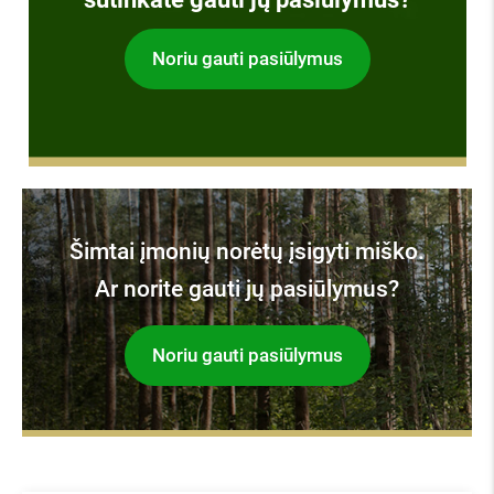
Noriu gauti pasiūlymus
Šimtai įmonių norėtų įsigyti miško.
Ar norite gauti jų pasiūlymus?
Noriu gauti pasiūlymus