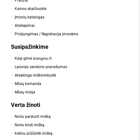
Pradžia
Kainos skaičiuoklė
Įmonių katalogas
Atsiliepimai
Prisijungimas / Registracija įmonėms
Susipažinkime
Kaip gimė
branginu.lt
Laisvojo sandorio pranašumas
Atsakinga miškininkystė
Mūsų komanda
Mūsų misija
Verta žinoti
Noriu parduoti mišką
Noriu kirsti mišką
Ketinu prižiūrėti mišką