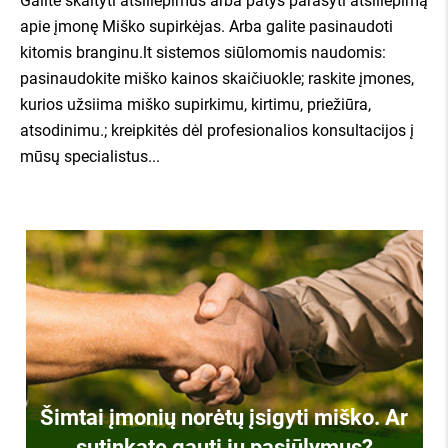
Galite skaityti atsiliepimus arba patys parašyti atsiliepimą
apie įmonę Miško supirkėjas. Arba galite pasinaudoti
apie mus kalba:
kitomis branginu.lt sistemos siūlomomis naudomis:
pasinaudokite miško kainos skaičiuokle; raskite įmones,
kurios užsiima miško supirkimu, kirtimu, priežiūra,
atsodinimu.; kreipkitės dėl profesionalios konsultacijos į
mūsų specialistus...
Šimtai įmonių norėtų įsigyti miško. Ar
sutinkate gauti jų pasiūlymus?