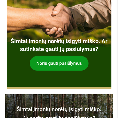
Šimtai įmonių norėtų įsigyti miško. Ar
sutinkate gauti jų pasiūlymus?
Noriu gauti pasiūlymus
Šimtai įmonių norėtų įsigyti miško.