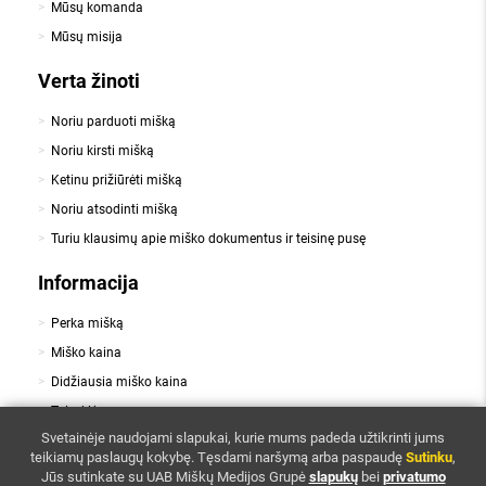
Mūsų komanda
Mūsų misija
Verta žinoti
Noriu parduoti mišką
Noriu kirsti mišką
Ketinu prižiūrėti mišką
Noriu atsodinti mišką
Turiu klausimų apie miško dokumentus ir teisinę pusę
Informacija
Perka mišką
Miško kaina
Didžiausia miško kaina
Taisyklės
,
Svetainėje naudojami slapukai, kurie mums padeda užtikrinti jums
Slapukai
Privatumo politika
teikiamų paslaugų kokybę.
Tęsdami naršymą arba paspaudę
Sutinku
,
Kontaktai
Jūs sutinkate su UAB Miškų Medijos Grupė
slapukų
bei
privatumo