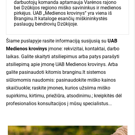
darbuotojų komanda aptarnauja Varėnos rajono
bei Dzūkijos regiono miško savininkus ir medienos
pirkėjus. UAB „Medienos krovinys“ yra viena iš
apie mus kalba:
Branginu.lt kataloge esančių miškininkystės
paslaugų bendrovių Dzūkijoje.
Šiame puslapyje rasite informaciją susijusią su
UAB
Medienos krovinys
įmone: rekvizitai, kontaktai, darbo
laikas. Galite skaityti atsiliepimus arba patys parašyti
atsiliepimą apie įmonę UAB Medienos krovinys. Arba
galite pasinaudoti kitomis branginu.lt sistemos
siūlomomis naudomis: pasinaudokite miško kainos
skaičiuokle; raskite įmones, kurios užsiima miško
supirkimu, kirtimu, priežiūra, atsodinimu.; kreipkitės dėl
profesionalios konsultacijos į mūsų specialistus...