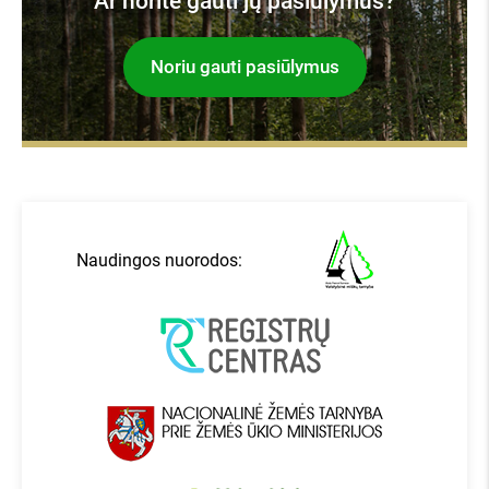
Ar norite gauti jų pasiūlymus?
Noriu gauti pasiūlymus
Naudingos nuorodos: