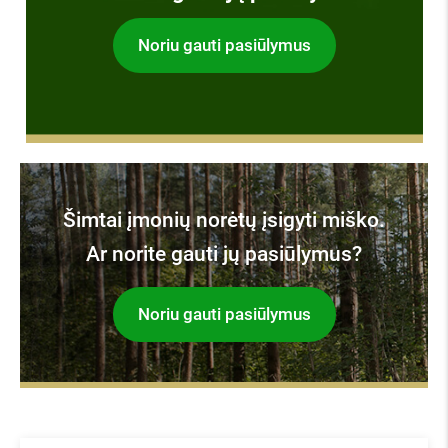
Noriu gauti pasiūlymus
Šimtai įmonių norėtų įsigyti miško.
Ar norite gauti jų pasiūlymus?
Noriu gauti pasiūlymus