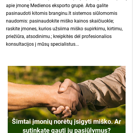
apie įmonę Medienos eksporto grupė. Arba galite
pasinaudoti kitomis branginu.lt sistemos siūlomomis
naudomis: pasinaudokite miško kainos skaičiuokle;
raskite įmones, kurios užsiima miško supirkimu, kirtimu,
priežiūra, atsodinimu.; kreipkitės dėl profesionalios
konsultacijos į mūsų specialistus...
Šimtai įmonių norėtų įsigyti miško. Ar
sutinkate gauti jų pasiūlymus?