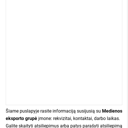
apie mus kalba:
Šiame puslapyje rasite informaciją susijusią su
Medienos
eksporto grupė
įmone: rekvizitai, kontaktai, darbo laikas.
Galite skaityti atsiliepimus arba patys parašyti atsiliepimą