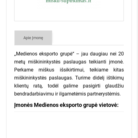
užklausą, įvesdami savo miško
sklypo kadastrinį numerį bei savo
kontaktus.
Apie Įmonę
Pateiksime ir išsiųsime Jūsų
miško pasiūlymą daugiau nei 400
„Medienos eksporto grupė“ – jau daugiau nei 20
įmonių visoje Lietuvoje.
metų miškininkystės paslaugas teikianti įmonė.
Perkame miškus išsikirtimui, teikiame kitas
miškininkystės paslaugas. Turime didelį ištikimų
Įmonės, kurioms Jūsų miškas
klientų ratą, todėl galime pasigirti glaudžiu
aktualus, sistemoje pateiks savo
bendradarbiavimu ir ilgametėmis partnerystėmis.
kainas, o visą informaciją apie jų
Miško savininkams - nemokamai!
kainų pasiūlymus iškart gausite
Įmonės Medienos eksporto grupė vietovė:
7 dienas įmonės varžysis dėl Jūsų miško
el. paštu, bei SMS žinutėmis!
Kainų pasiūlymus gausite SMS žinute
Jokių įsipareigojimų parduoti
Daugiau nei 400 miškininkystės įmonių