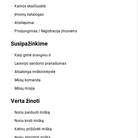
Kainos skaičiuoklė
Įmonių katalogas
Atsiliepimai
Prisijungimas / Registracija įmonėms
Susipažinkime
Kaip gimė
branginu.lt
Laisvojo sandorio pranašumas
Atsakinga miškininkystė
Mūsų komanda
Mūsų misija
Verta žinoti
Noriu parduoti mišką
Noriu kirsti mišką
Ketinu prižiūrėti mišką
Noriu atsodinti mišką