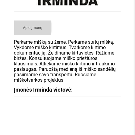
GAUTI KAINŲ PASIŪLYMUS
Klausiate, kaip tai veikia?
Užpildykite kairėje pusėje esančią
Apie Įmonę
užklausą, įvesdami savo miško
sklypo kadastrinį numerį bei savo
Perkame mišką su žeme. Perkame statų mišką.
kontaktus.
Vykdome miško kirtimus. Tvarkome kirtimo
dokumentaciją. Želdiname kirtavietes. Rėžiame
biržes. Konsultuojame miško priežiūros
Pateiksime ir išsiųsime Jūsų
klausimais. Atliekame miško kirtimo ir traukimo
paslaugas. Paruoštą medieną iš miško sandėlių
miško pasiūlymą daugiau nei 400
pasiimame savo transportu. Ruošiame
įmonių visoje Lietuvoje.
miškotvarkos projektus
Įmonės Irminda vietovė:
Įmonės, kurioms Jūsų miškas
aktualus, sistemoje pateiks savo
Miško savininkams - nemokamai!
kainas, o visą informaciją apie jų
7 dienas įmonės varžysis dėl Jūsų miško
kainų pasiūlymus iškart gausite
Kainų pasiūlymus gausite SMS žinute
el. paštu, bei SMS žinutėmis!
Jokių įsipareigojimų parduoti
Daugiau nei 400 miškininkystės įmonių