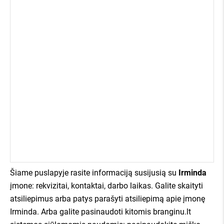
apie mus kalba:
Šiame puslapyje rasite informaciją susijusią su
Irminda
įmone: rekvizitai, kontaktai, darbo laikas. Galite skaityti
atsiliepimus arba patys parašyti atsiliepimą apie įmonę
Irminda. Arba galite pasinaudoti kitomis branginu.lt