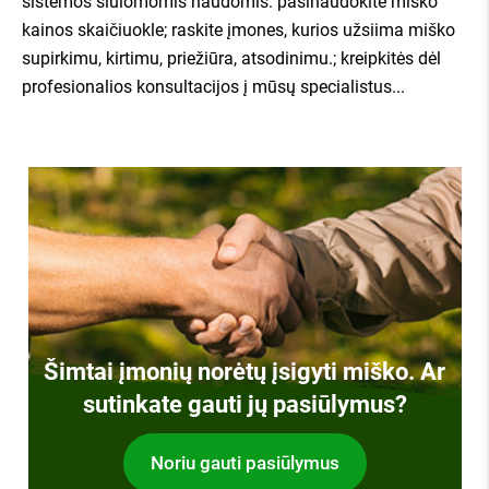
sistemos siūlomomis naudomis: pasinaudokite miško
kainos skaičiuokle; raskite įmones, kurios užsiima miško
supirkimu, kirtimu, priežiūra, atsodinimu.; kreipkitės dėl
profesionalios konsultacijos į mūsų specialistus...
Šimtai įmonių norėtų įsigyti miško. Ar
sutinkate gauti jų pasiūlymus?
Noriu gauti pasiūlymus