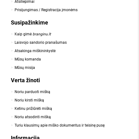
Atsiliepimai
Prisijungimas / Registracija įmonėms
Susipažinkime
Kaip gimė
branginu.lt
Laisvojo sandorio pranašumas
Atsakinga miškininkystė
Mūsų komanda
Mūsų misija
Verta žinoti
Noriu parduoti mišką
Noriu kirsti mišką
Ketinu prižiūrėti mišką
Noriu atsodinti mišką
Turiu klausimų apie miško dokumentus ir teisinę pusę
Informacija