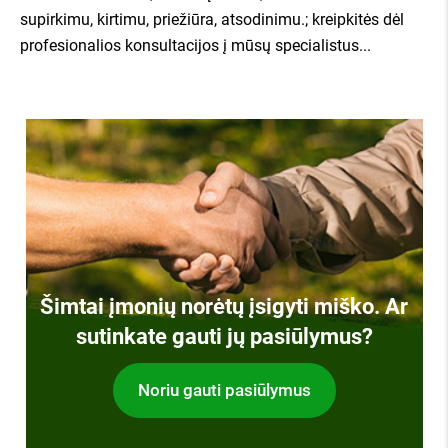
supirkimu, kirtimu, priežiūra, atsodinimu.; kreipkitės dėl
profesionalios konsultacijos į mūsų specialistus...
Šimtai įmonių norėtų įsigyti miško. Ar
sutinkate gauti jų pasiūlymus?
Noriu gauti pasiūlymus