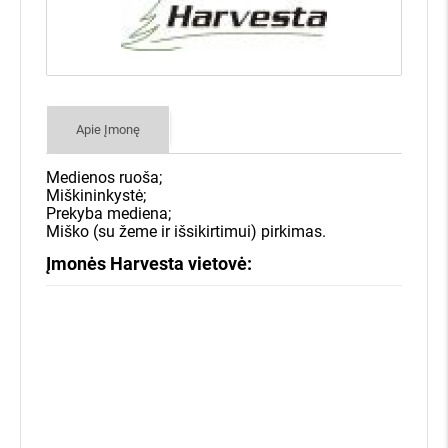
užklausą, įvesdami savo miško
sklypo kadastrinį numerį bei savo
kontaktus.
Apie Įmonę
Pateiksime ir išsiųsime Jūsų
miško pasiūlymą daugiau nei 400
Medienos ruoša;
įmonių visoje Lietuvoje.
Miškininkystė;
Prekyba mediena;
Miško (su žeme ir išsikirtimui) pirkimas.
Įmonės, kurioms Jūsų miškas
Įmonės Harvesta vietovė:
aktualus, sistemoje pateiks savo
kainas, o visą informaciją apie jų
Miško savininkams - nemokamai!
kainų pasiūlymus iškart gausite
7 dienas įmonės varžysis dėl Jūsų miško
el. paštu, bei SMS žinutėmis!
Kainų pasiūlymus gausite SMS žinute
Jokių įsipareigojimų parduoti
Daugiau nei 400 miškininkystės įmonių