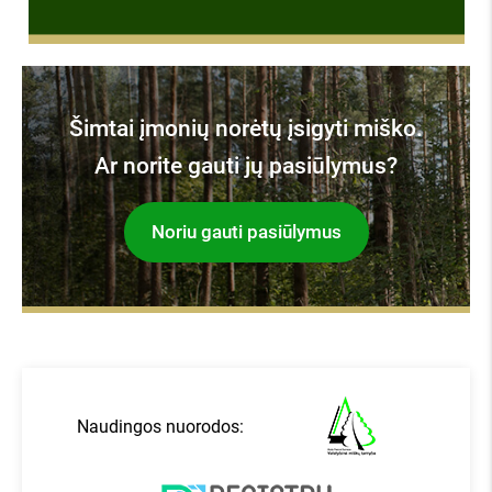
Šimtai įmonių norėtų įsigyti miško.
Ar norite gauti jų pasiūlymus?
Noriu gauti pasiūlymus
Naudingos nuorodos: