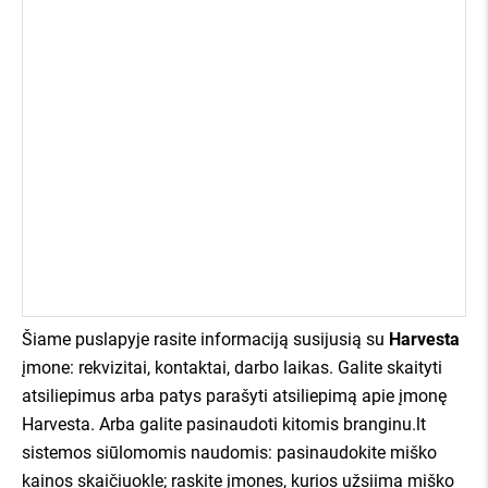
apie mus kalba:
Šiame puslapyje rasite informaciją susijusią su
Harvesta
įmone: rekvizitai, kontaktai, darbo laikas. Galite skaityti
atsiliepimus arba patys parašyti atsiliepimą apie įmonę
Harvesta. Arba galite pasinaudoti kitomis branginu.lt
sistemos siūlomomis naudomis: pasinaudokite miško
kainos skaičiuokle; raskite įmones, kurios užsiima miško