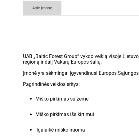
Siųsti u
Apie Įmonę
Visi atsiliepimai yra tikri ir patikrinti 
Susipažinau ir sutinku s
privatumo politika
ir jų l
GAUTI KAINŲ
UAB „Baltic Forest Group“ vykdo veiklą visoje Lietuvoj
regioną ir dalį Vakarų Europos šalių.
Įmonė yra sėkmingai įgyvendinusi Europos Sąjungos 
Pagrindinės veiklos sritys:
Miško pirkimas su žeme
Miško pirkimas išsikirtimui
Ilgalaikė miško nuoma