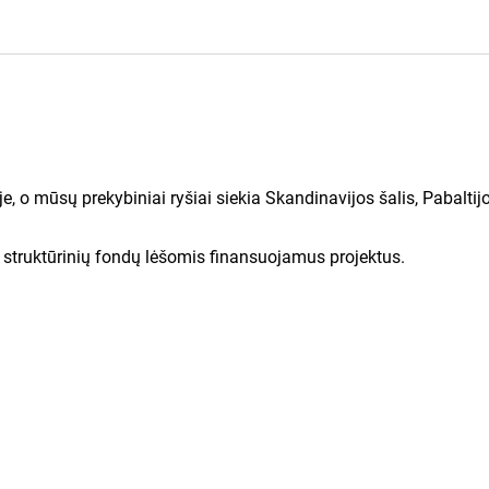
žklausą
Valstybinės vartotojų teisių apsaugos tarnybos.
u
Branginu.lt
taisyklėmis
,
aikysiuos.
 PASIŪLYMUS
e, o mūsų prekybiniai ryšiai siekia Skandinavijos šalis, Pabaltij
struktūrinių fondų lėšomis finansuojamus projektus.