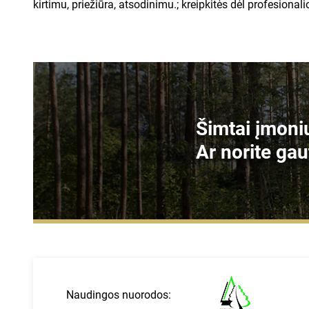
kirtimu, priežiūra, atsodinimu.; kreipkitės dėl profesional
Šimtai įmonių
Ar norite gau
Naudingos nuorodos: