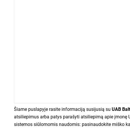
Šiame puslapyje rasite informaciją susijusią su
UAB Balt
atsiliepimus arba patys parašyti atsiliepimą apie įmonę U
sistemos siūlomomis naudomis: pasinaudokite miško kain