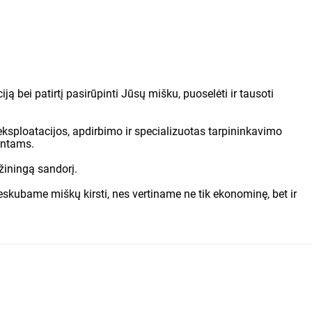
iją bei patirtį pasirūpinti Jūsų mišku, puoselėti ir tausoti
 eksploatacijos, apdirbimo ir specializuotas tarpininkavimo
entams.
žiningą sandorį.
skubame miškų kirsti, nes vertiname ne tik ekonominę, bet ir