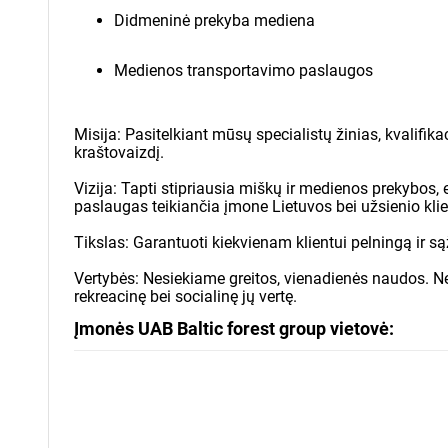
Didmeninė prekyba mediena
Medienos transportavimo paslaugos
Misija: Pasitelkiant mūsų specialistų žinias, kvalifikac
kraštovaizdį.
Vizija: Tapti stipriausia miškų ir medienos prekybos,
paslaugas teikiančia įmone Lietuvos bei užsienio kli
Tikslas: Garantuoti kiekvienam klientui pelningą ir są
Vertybės: Nesiekiame greitos, vienadienės naudos. Ne
rekreacinę bei socialinę jų vertę.
Įmonės UAB Baltic forest group vietovė: