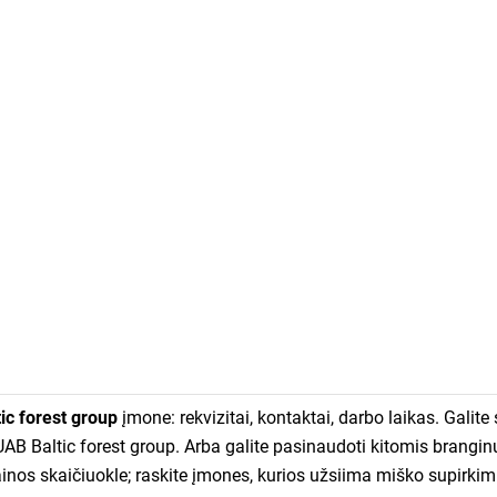
ic forest group
įmone: rekvizitai, kontaktai, darbo laikas. Galite 
AB Baltic forest group. Arba galite pasinaudoti kitomis branginu
os skaičiuokle; raskite įmones, kurios užsiima miško supirkim