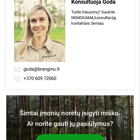
Konsultuoja Goda
Turite klausimų? Gaukite
NEMOKAMĄ konsultaciją
kontaktais žemiau
goda@branginu.lt
+370 609 72060
Šimtai įmonių norėtų įsigyti miško.
Ar norite gauti jų pasiūlymus?