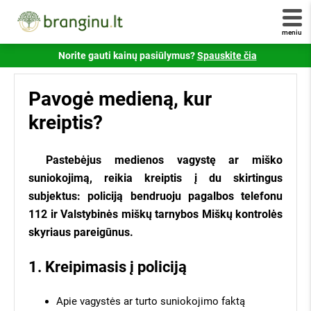
pradėkite gauti pasiūlymus!
panašus į šį -
234/0001:0001
. Jei savo numerio
nežinote - jį galite sužinote susisiekę
registrucentras.lt
meniu
Jūsų el. paštas
Šiuo klausimu taip pat galite susisiekti su mumis!
Norite gauti kainų pasiūlymus?
Spauskite čia
Skambinkite telefonu
+370 6 333 1515
.
Pavogė medieną, kur
+ pridėti daugiau kadastrinių
Atsakykite, kiek yra 6 - 3?
kreiptis?
Pastebėjus medienos vagystę ar miško
Visi atsiliepimai yra tikri ir patikrinti Valstybinės
Susipažinau ir sutinku su
branginu.lt
suniokojimą, reikia kreiptis į du skirtingus
vartotojų teisių apsaugos tarnybos.
taisyklėmis
,
privatumo politika
ir jų laikysiuos.
subjektus: policiją bendruoju pagalbos telefonu
112 ir Valstybinės miškų tarnybos Miškų kontrolės
Siųsti užklausą
skyriaus pareigūnus.
Susipažinau ir sutinku su
Branginu.lt
×
1. Kreipimasis į policiją
taisyklėmis
,
privatumo politika
ir jų laikysiuos.
Apie vagystės ar turto suniokojimo faktą