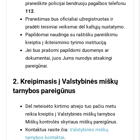
GAUTI KAINŲ PASIŪLYMUS
Klausiate, kaip tai veikia?
praneškite policijai bendruoju pagalbos telefonu
112
.
Pranešimas bus oficialiai užregistruotas ir
Užpildykite kairėje pusėje esančią
pradėti teisiniai veiksmai dėl kaltųjų nustatymo.
užklausą, įvesdami savo miško
Papildomai naudinga su raštišku pareiškimu
sklypo kadastrinį numerį bei savo
kreiptis į ikiteisminio tyrimo instituciją.
kontaktus.
Jei bus prašomi papildomi duomenys ar
dokumentai, juos Jums nurodys atsakingi
Pateiksime ir išsiųsime Jūsų
pareigūnai.
miško pasiūlymą daugiau nei 400
2. Kreipimasis į Valstybinės miškų
įmonių visoje Lietuvoje.
tarnybos pareigūnus
Įmonės, kurioms Jūsų miškas
Dėl neteisėto kirtimo atvejo tuo pačiu metu
aktualus, sistemoje pateiks savo
reikia kreiptis į Valstybinės miškų tarnybos
Miško savininkams - nemokamai!
kainas, o visą informaciją apie jų
Miškų kontrolės skyriaus miškų pareigūnus.
7 dienas įmonės varžysis dėl Jūsų miško
kainų pasiūlymus iškart gausite
Kainų pasiūlymus gausite SMS žinute
Kontaktus rasite čia:
Valstybinės miškų
el. paštu, bei SMS žinutėmis!
Jokių įsipareigojimų parduoti
tarnybos kontaktai
.
Daugiau nei 400 miškininkystės įmonių