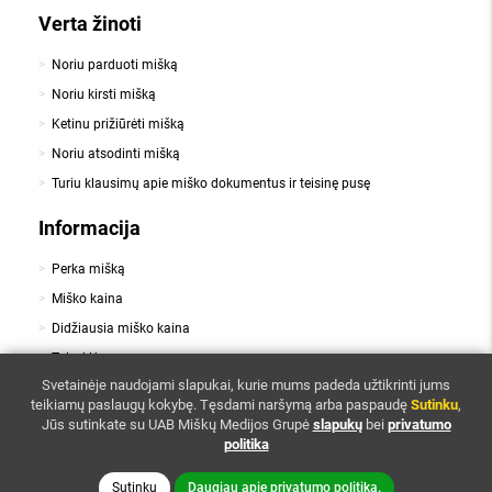
Verta žinoti
Noriu parduoti mišką
Noriu kirsti mišką
Ketinu prižiūrėti mišką
Noriu atsodinti mišką
Turiu klausimų apie miško dokumentus ir teisinę pusę
Informacija
Perka mišką
Miško kaina
Didžiausia miško kaina
Taisyklės
,
Svetainėje naudojami slapukai, kurie mums padeda užtikrinti jums
Slapukai
Privatumo politika
teikiamų paslaugų kokybę.
Tęsdami naršymą arba paspaudę
Sutinku
,
Kontaktai
Jūs sutinkate su UAB Miškų Medijos Grupė
slapukų
bei
privatumo
politika
Sutinku
Daugiau apie privatumo politiką.