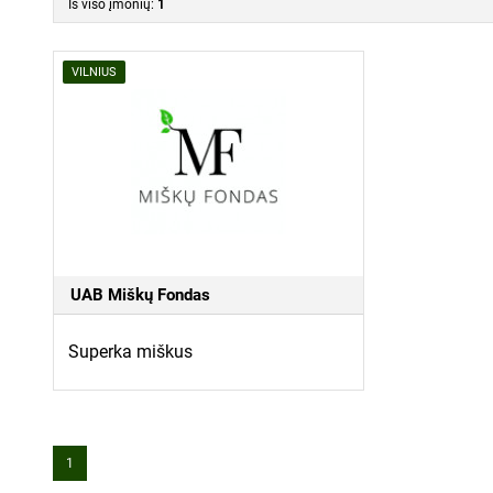
Iš viso įmonių:
1
Susipažinau ir sutinku s
Visi atsiliepimai yra tikri ir patikrinti 
privatumo politika
ir jų l
VILNIUS
GAUTI KAINŲ
UAB Miškų Fondas
Superka miškus
1