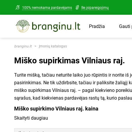
100% nemokama pardavėjams
Be įsipareigojimų
Kadastrinis nr.
Gauti
Pradžia
Kur rasti kadas
Kadastrinį numerį ga
Telefono nr.
Užpildykite šią u
Nekilnojamojo turto
branginu.lt
Įmonių katalogas
atrodyti panašus į š
pradėkite gauti 
Miško supirkimas Vilniaus raj.
savo numerio nežinot
Jūsų el. paštas
susisiekę
registruce
Turite mišką, tačiau neturite laiko juo rūpintis ir norite 
Šiuo klausimu taip p
pasirinkimas. Ne tik uždirbsite, tačiau ir paliksite žaliąjį 
mumis! Skambinkite
+ pridėti daugiau kadastrin
miško supirkimas Vilniaus raj. – pagal kiekvieno poreikius
1515
.
Susipažinau ir sutinku 
sąrašus, kad kiekvienas pardavėjas rastų tą, kurio pasla
privatumo politika
ir jų laikys
Miško supirkimo Vilniaus raj. kaina
Siųsti u
Skaityti daugiau