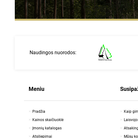
Naudingos nuorodos:
Meniu
Susipa
Pradžia
Kaip gi
Kainos skaičiuoklė
Laisvoj
Įmonių katalogas
Atsaking
Atsiliepimai
Mūsų k