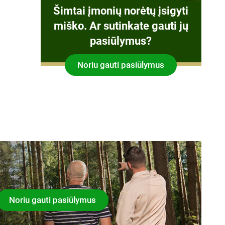
Šimtai įmonių norėtų įsigyti
miško. Ar sutinkate gauti jų
pasiūlymus?
Noriu gauti pasiūlymus
Noriu gauti pasiūlymus