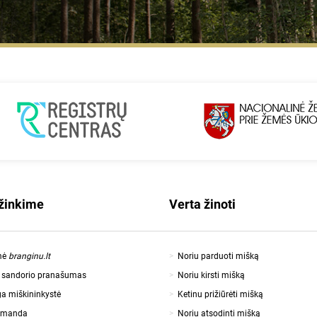
žinkime
Verta žinoti
mė
branginu.lt
Noriu parduoti mišką
o sandorio pranašumas
Noriu kirsti mišką
a miškininkystė
Ketinu prižiūrėti mišką
omanda
Noriu atsodinti mišką