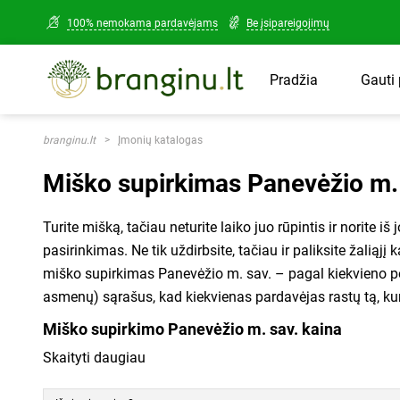
100% nemokama pardavėjams
Be įsipareigojimų
Kadastrinis nr.
Gauti
Pradžia
Kur rasti kadas
Kadastrinį numerį ga
Telefono nr.
Užpildykite šią u
Nekilnojamojo turto
branginu.lt
Įmonių katalogas
atrodyti panašus į š
pradėkite gauti 
Miško supirkimas Panevėžio m.
savo numerio nežinot
Jūsų el. paštas
susisiekę
registruce
Turite mišką, tačiau neturite laiko juo rūpintis ir norite 
Šiuo klausimu taip p
pasirinkimas. Ne tik uždirbsite, tačiau ir paliksite žaliąjį 
mumis! Skambinkite
+ pridėti daugiau kadastrin
miško supirkimas Panevėžio m. sav. – pagal kiekvieno porei
1515
.
Susipažinau ir sutinku 
asmenų) sąrašus, kad kiekvienas pardavėjas rastų tą, ku
privatumo politika
ir jų laikys
Miško supirkimo Panevėžio m. sav. kaina
Siųsti u
Skaityti daugiau