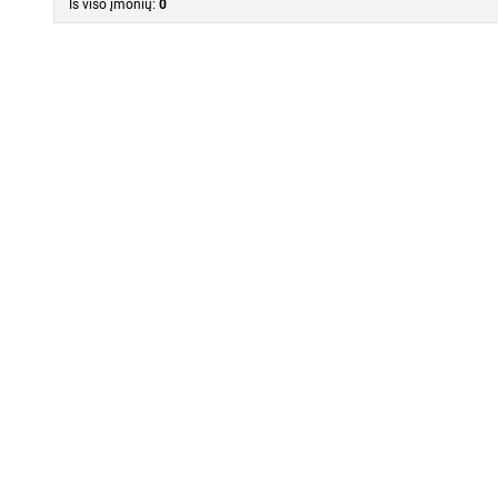
Iš viso įmonių:
0
Susipažinau ir sutinku s
Visi atsiliepimai yra tikri ir patikrinti 
privatumo politika
ir jų l
GAUTI KAINŲ