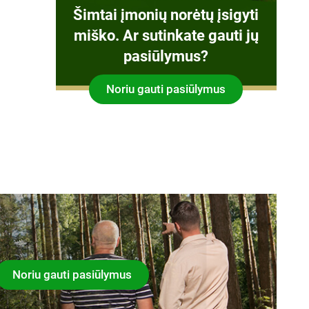
Šimtai įmonių norėtų įsigyti
miško. Ar sutinkate gauti jų
pasiūlymus?
Noriu gauti pasiūlymus
Noriu gauti pasiūlymus