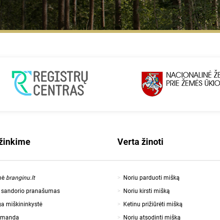
žinkime
Verta žinoti
mė
branginu.lt
Noriu parduoti mišką
o sandorio pranašumas
Noriu kirsti mišką
a miškininkystė
Ketinu prižiūrėti mišką
omanda
Noriu atsodinti mišką