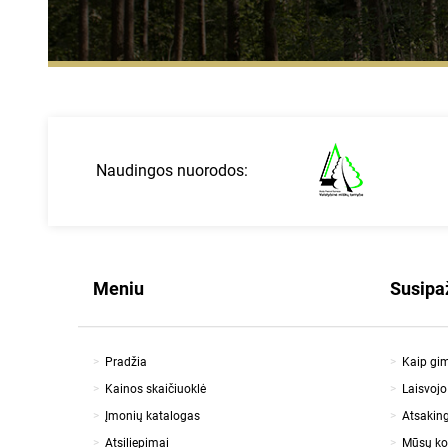
Naudingos nuorodos:
Meniu
Susipa
Pradžia
Kaip gi
Kainos skaičiuoklė
Laisvoj
Įmonių katalogas
Atsaking
Atsiliepimai
Mūsų k