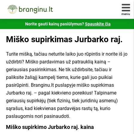
Užpildykite šią užklausą ir
Nekilnojamojo turto išraše. Numeris turėtų atrodyti
pradėkite gauti pasiūlymus!
panašus į šį -
234/0001:0001
. Jei savo numerio
meniu
nežinote - jį galite sužinote susisiekę
registrucentras.lt
Norite gauti kainų pasiūlymus?
Spauskite čia
Jūsų el. paštas
Šiuo klausimu taip pat galite susisiekti su mumis!
Miško supirkimas Jurbarko raj.
Skambinkite telefonu
+370 6 333 1515
.
+ pridėti daugiau kadastrinių
Susipažinau ir sutinku su
branginu.lt
Turite mišką, tačiau neturite laiko juo rūpintis ir norite iš jo
uždirbti? Miško pardavimas už patrauklią kainą –
taisyklėmis
,
privatumo politika
ir jų laikysiuos.
geriausias pasirinkimas. Ne tik uždirbsite, tačiau ir
Visi atsiliepimai yra tikri ir patikrinti Valstybinės
paliksite žaliąjį kampelį tiems, kurie gali juo puikiai
Siųsti užklausą
vartotojų teisių apsaugos tarnybos.
pasirūpinti. Branginu.lt puslapyje miško supirkimas
Jurbarko raj. – pagal kiekvieno poreikius! Talpiname
Susipažinau ir sutinku su
Branginu.lt
geriausių supirkėjų (tiek fizinių, tiek juridinių asmenų)
taisyklėmis
,
privatumo politika
ir jų laikysiuos.
×
sąrašus, kad kiekvienas pardavėjas rastų tą, kurio
Klausiate, kaip tai veikia?
paslaugomis nori pasinaudoti.
GAUTI KAINŲ PASIŪLYMUS
Miško supirkimo Jurbarko raj. kaina
Užpildykite kairėje pusėje esančią