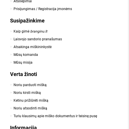
Atsiliepimai
Prisijungimas / Registracija įmonėms
Susipažinkime
Kaip gimė
branginu.lt
Laisvojo sandorio pranašumas
Atsakinga miškininkystė
Mūsų komanda
Mūsų misija
Verta žinoti
Noriu parduoti mišką
Noriu kirsti mišką
Ketinu prižiūrėti mišką
Noriu atsodinti mišką
Turiu klausimų apie miško dokumentus ir teisinę pusę
Informacija