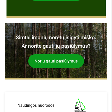
apie mus kalba:
Šimtai įmonių norėtų įsigyti miško.
Ar norite gauti jų pasiūlymus?
Noriu gauti pasiūlymus
Naudingos nuorodos: