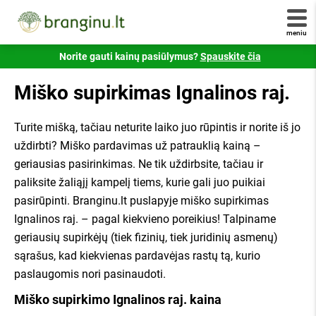
pradėkite gauti pasiūlymus!
panašus į šį -
234/0001:0001
. Jei savo numerio
nežinote - jį galite sužinote susisiekę
registrucentras.lt
meniu
Jūsų el. paštas
Šiuo klausimu taip pat galite susisiekti su mumis!
Norite gauti kainų pasiūlymus?
Spauskite čia
Skambinkite telefonu
+370 6 333 1515
.
Miško supirkimas Ignalinos raj.
+ pridėti daugiau kadastrinių
Atsakykite, kiek yra 5 + 4?
Turite mišką, tačiau neturite laiko juo rūpintis ir norite iš jo
uždirbti? Miško pardavimas už patrauklią kainą –
geriausias pasirinkimas. Ne tik uždirbsite, tačiau ir
Visi atsiliepimai yra tikri ir patikrinti Valstybinės
Susipažinau ir sutinku su
branginu.lt
paliksite žaliąjį kampelį tiems, kurie gali juo puikiai
vartotojų teisių apsaugos tarnybos.
taisyklėmis
,
privatumo politika
ir jų laikysiuos.
pasirūpinti. Branginu.lt puslapyje miško supirkimas
Ignalinos raj. – pagal kiekvieno poreikius! Talpiname
Siųsti užklausą
geriausių supirkėjų (tiek fizinių, tiek juridinių asmenų)
sąrašus, kad kiekvienas pardavėjas rastų tą, kurio
Susipažinau ir sutinku su
Branginu.lt
×
taisyklėmis
,
privatumo politika
ir jų laikysiuos.
paslaugomis nori pasinaudoti.
Miško supirkimo Ignalinos raj. kaina