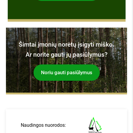
apie mus kalba:
Šimtai įmonių norėtų įsigyti miško.
Ar norite gauti jų pasiūlymus?
Noriu gauti pasiūlymus
Naudingos nuorodos: