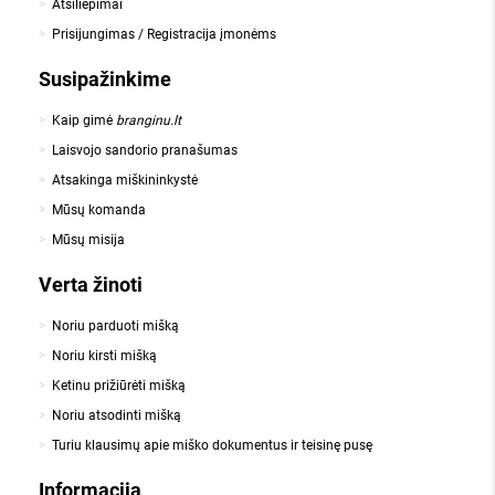
Atsiliepimai
Prisijungimas / Registracija įmonėms
Susipažinkime
Kaip gimė
branginu.lt
Laisvojo sandorio pranašumas
Atsakinga miškininkystė
Mūsų komanda
Mūsų misija
Verta žinoti
Noriu parduoti mišką
Noriu kirsti mišką
Ketinu prižiūrėti mišką
Noriu atsodinti mišką
Turiu klausimų apie miško dokumentus ir teisinę pusę
Informacija