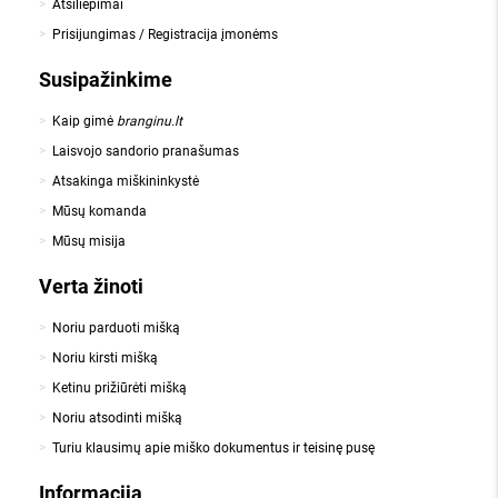
Atsiliepimai
Prisijungimas / Registracija įmonėms
Susipažinkime
Kaip gimė
branginu.lt
Laisvojo sandorio pranašumas
Atsakinga miškininkystė
Mūsų komanda
Mūsų misija
Verta žinoti
Noriu parduoti mišką
Noriu kirsti mišką
Ketinu prižiūrėti mišką
Noriu atsodinti mišką
Turiu klausimų apie miško dokumentus ir teisinę pusę
Informacija