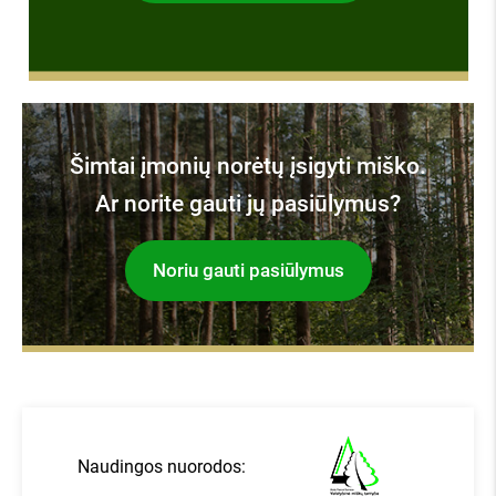
apie mus kalba:
Šimtai įmonių norėtų įsigyti miško.
Ar norite gauti jų pasiūlymus?
Noriu gauti pasiūlymus
Naudingos nuorodos: