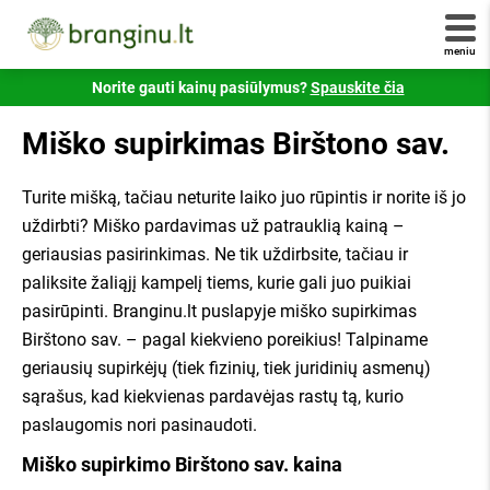
Užpildykite šią užklausą ir
Nekilnojamojo turto išraše. Numeris turėtų atrodyti
pradėkite gauti pasiūlymus!
panašus į šį -
234/0001:0001
. Jei savo numerio
meniu
nežinote - jį galite sužinote susisiekę
registrucentras.lt
Norite gauti kainų pasiūlymus?
Spauskite čia
Jūsų el. paštas
Šiuo klausimu taip pat galite susisiekti su mumis!
Miško supirkimas Birštono sav.
Skambinkite telefonu
+370 6 333 1515
.
+ pridėti daugiau kadastrinių
Susipažinau ir sutinku su
branginu.lt
Turite mišką, tačiau neturite laiko juo rūpintis ir norite iš jo
uždirbti? Miško pardavimas už patrauklią kainą –
taisyklėmis
,
privatumo politika
ir jų laikysiuos.
geriausias pasirinkimas. Ne tik uždirbsite, tačiau ir
Visi atsiliepimai yra tikri ir patikrinti Valstybinės
paliksite žaliąjį kampelį tiems, kurie gali juo puikiai
Siųsti užklausą
vartotojų teisių apsaugos tarnybos.
pasirūpinti. Branginu.lt puslapyje miško supirkimas
Birštono sav. – pagal kiekvieno poreikius! Talpiname
Susipažinau ir sutinku su
Branginu.lt
geriausių supirkėjų (tiek fizinių, tiek juridinių asmenų)
taisyklėmis
,
privatumo politika
ir jų laikysiuos.
×
sąrašus, kad kiekvienas pardavėjas rastų tą, kurio
Klausiate, kaip tai veikia?
paslaugomis nori pasinaudoti.
GAUTI KAINŲ PASIŪLYMUS
Miško supirkimo Birštono sav. kaina
Užpildykite kairėje pusėje esančią