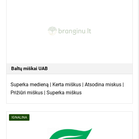
Baltų miškai UAB
Superka medieną | Kerta miškus | Atsodina miskus |
Prižiūri miškus | Superka miškus
IGNALINA