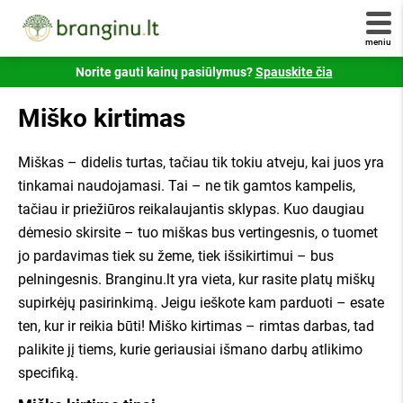
pradėkite gauti pasiūlymus!
panašus į šį -
234/0001:0001
. Jei savo numerio
nežinote - jį galite sužinote susisiekę
registrucentras.lt
meniu
Jūsų el. paštas
Šiuo klausimu taip pat galite susisiekti su mumis!
Norite gauti kainų pasiūlymus?
Spauskite čia
Skambinkite telefonu
+370 6 333 1515
.
Miško kirtimas
+ pridėti daugiau kadastrinių
Atsakykite, kiek yra 9 - 4?
Miškas – didelis turtas, tačiau tik tokiu atveju, kai juos yra
tinkamai naudojamasi. Tai – ne tik gamtos kampelis,
tačiau ir priežiūros reikalaujantis sklypas. Kuo daugiau
Visi atsiliepimai yra tikri ir patikrinti Valstybinės
Susipažinau ir sutinku su
branginu.lt
dėmesio skirsite – tuo miškas bus vertingesnis, o tuomet
vartotojų teisių apsaugos tarnybos.
taisyklėmis
,
privatumo politika
ir jų laikysiuos.
jo pardavimas tiek su žeme, tiek išsikirtimui – bus
pelningesnis. Branginu.lt yra vieta, kur rasite platų miškų
Siųsti užklausą
supirkėjų pasirinkimą. Jeigu ieškote kam parduoti – esate
ten, kur ir reikia būti! Miško kirtimas – rimtas darbas, tad
Susipažinau ir sutinku su
Branginu.lt
×
taisyklėmis
,
privatumo politika
ir jų laikysiuos.
palikite jį tiems, kurie geriausiai išmano darbų atlikimo
specifiką.