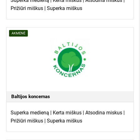
Superka medieną | Kerta miškus | Atsodina miskus |
Prižiūri miškus | Superka miškus
apie mus kalba:
AKMENĖ
Baltijos koncernas
Superka medieną | Kerta miškus | Atsodina miskus |
Prižiūri miškus | Superka miškus