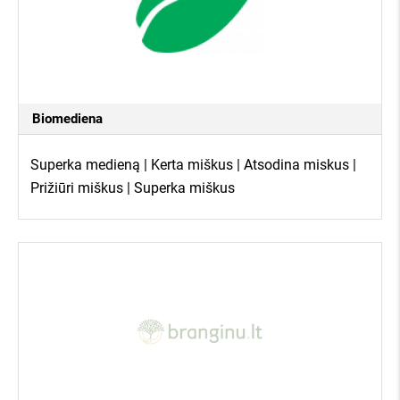
Biomediena
Superka medieną | Kerta miškus | Atsodina miskus |
Prižiūri miškus | Superka miškus