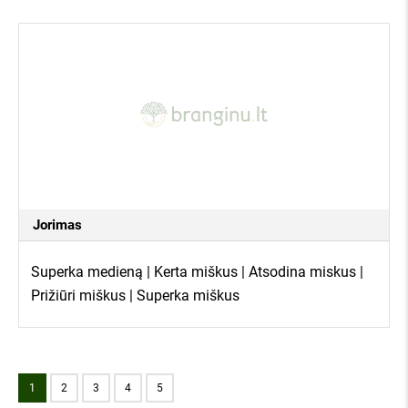
Jorimas
Superka medieną | Kerta miškus | Atsodina miskus |
Prižiūri miškus | Superka miškus
1
2
3
4
5